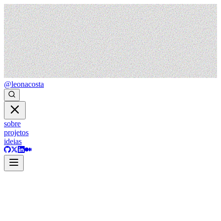
@leonacosta
sobre
projetos
ideias
ideias
tecnologia