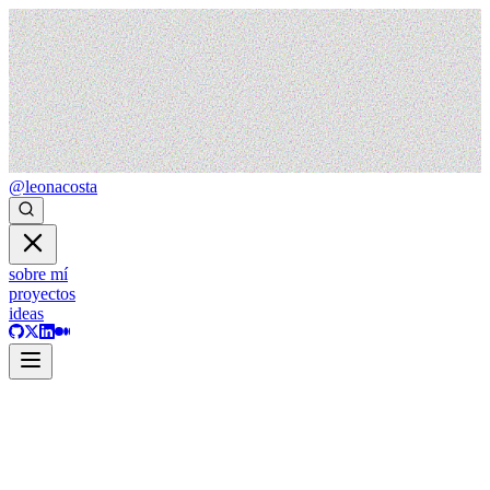
@leonacosta
sobre mí
proyectos
ideas