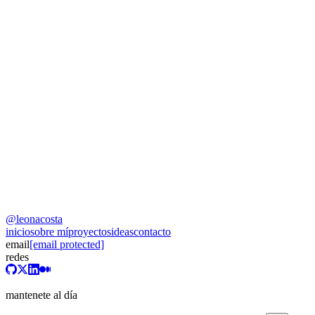
QuantaKrypto
Nostr WoT
Nostrito
Liberture
WeAreBitcoin.org
@leonacosta
Kavaka
inicio
sobre mí
proyectos
ideas
contacto
email
[email protected]
redes
mantenete al día