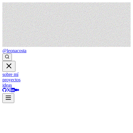
@leonacosta
sobre mí
proyectos
ideas