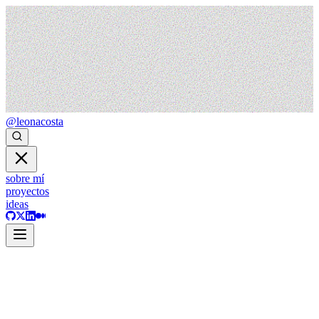
@leonacosta
sobre mí
proyectos
ideas